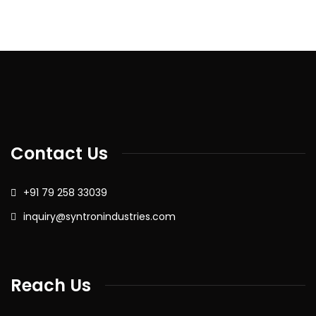
Contact Us
+91 79 258 33039
inquiry@syntronindustries.com
Reach Us